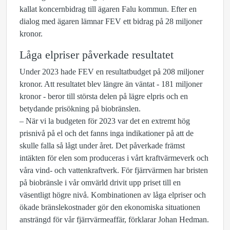
kallat koncernbidrag till ägaren Falu kommun. Efter en
dialog med ägaren lämnar FEV ett bidrag på 28 miljoner
kronor.
Låga elpriser påverkade resultatet
Under 2023 hade FEV en resultatbudget på 208 miljoner
kronor. Att resultatet blev längre än väntat - 181 miljoner
kronor - beror till största delen på lägre elpris och en
betydande prisökning på biobränslen.
– När vi la budgeten för 2023 var det en extremt hög
prisnivå på el och det fanns inga indikationer på att de
skulle falla så lågt under året. Det påverkade främst
intäkten för elen som produceras i vårt kraftvärmeverk och
våra vind- och vattenkraftverk. För fjärrvärmen har bristen
på biobränsle i vår omvärld drivit upp priset till en
väsentligt högre nivå. Kombinationen av låga elpriser och
ökade bränslekostnader gör den ekonomiska situationen
ansträngd för vår fjärrvärmeaffär, förklarar Johan Hedman.